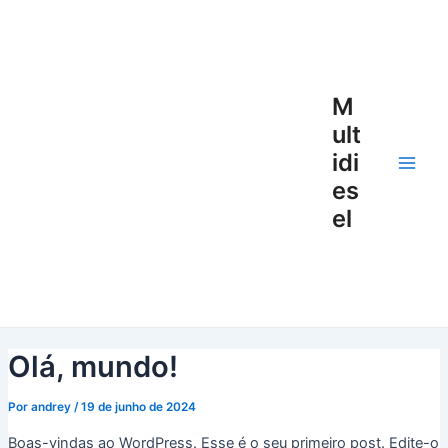
Ir
Main
para
Men
o
conteúdo
M
ult
idi
es
el
Olá, mundo!
Por
andrey
/
19 de junho de 2024
Boas-vindas ao WordPress. Esse é o seu primeiro post. Edite-o